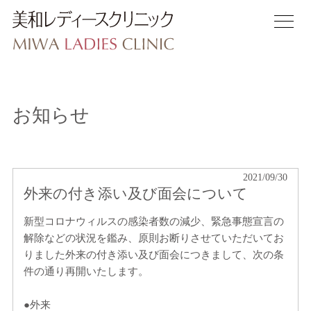
クリニックについて
産科診療について
お知らせ
出産について
入院について
2021/09/30
外来の付き添い及び面会について
婦人科について
新型コロナウィルスの感染者数の減少、緊急事態宣言の
解除などの状況を鑑み、原則お断りさせていただいてお
アクセス
りました外来の付き添い及び面会につきまして、次の条
WEB予約
件の通り再開いたします。
スタッフ募集
●外来