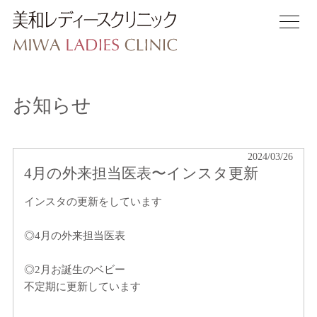
クリニックについて
お知らせ
産科診療について
出産について
2024/03/26
4月の外来担当医表〜インスタ更新
入院について
インスタの更新をしています
婦人科について
◎4月の外来担当医表
アクセス
◎2月お誕生のベビー
WEB予約
不定期に更新しています
スタッフ募集