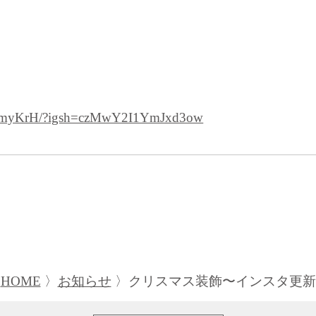
xJ4myKrH/?igsh=czMwY2I1YmJxd3ow
HOME
お知らせ
クリスマス装飾〜インスタ更新