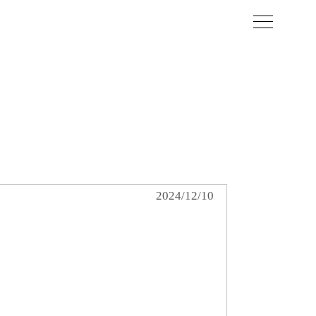
クリニックについて
産科診療について
出産について
2024/12/10
入院について
婦人科について
アクセス